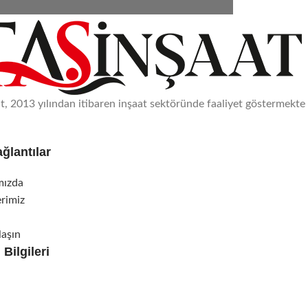
at, 2013 yılından itibaren inşaat sektöründe faaliyet göstermekte 
ağlantılar
mızda
rimiz
laşın
 Bilgileri
epe Mah. 1116. Sk. No:19/4