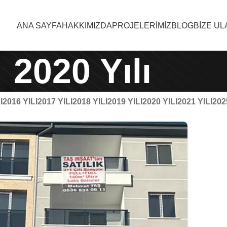
ANA SAYFA
HAKKIMIZDA
PROJELERIMIZ
BLOG
BIZE UL
2020 Yılı
I
2016 YILI
2017 YILI
2018 YILI
2019 YILI
2020 YILI
2021 YILI
202