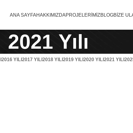
ANA SAYFA
HAKKIMIZDA
PROJELERIMIZ
BLOG
BIZE UL
2021 Yılı
I
2016 YILI
2017 YILI
2018 YILI
2019 YILI
2020 YILI
2021 YILI
202