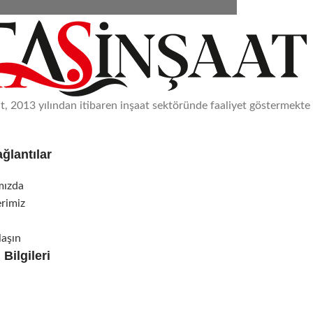
at, 2013 yılından itibaren inşaat sektöründe faaliyet göstermekte 
ağlantılar
mızda
rimiz
laşın
 Bilgileri
epe Mah. 1116. Sk. No:19/4